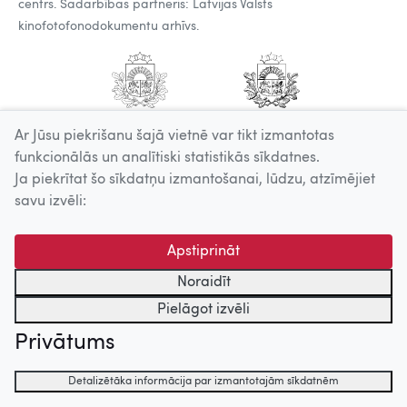
centrs. Sadarbības partneris: Latvijas Valsts
kinofotofonodokumentu arhīvs.
Ar Jūsu piekrišanu šajā vietnē var tikt izmantotas
funkcionālās un analītiski statistikās sīkdatnes.
Ja piekrītat šo sīkdatņu izmantošanai, lūdzu, atzīmējiet
savu izvēli:
Apstiprināt
Noraidīt
Pielāgot izvēli
Privātums
Detalizētāka informācija par izmantotajām sīkdatnēm