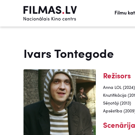
Filmu ka
Ivars Tontegode
Režisors
Anna LOL (2024)
Knutifikācija (20
Sēņotāji (2013)
Apsēstība (2009
Scenārija