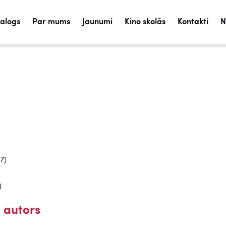
talogs
Par mums
Jaunumi
Kino skolās
Kontakti
N
17)
)
 autors