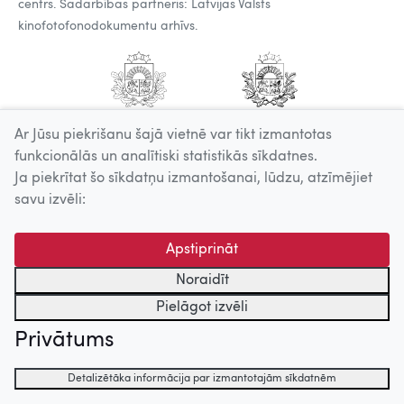
centrs. Sadarbības partneris: Latvijas Valsts
kinofotofonodokumentu arhīvs.
Ar Jūsu piekrišanu šajā vietnē var tikt izmantotas
funkcionālās un analītiski statistikās sīkdatnes.
Ja piekrītat šo sīkdatņu izmantošanai, lūdzu, atzīmējiet
savu izvēli:
Apstiprināt
Noraidīt
Pielāgot izvēli
Privātums
Detalizētāka informācija par izmantotajām sīkdatnēm