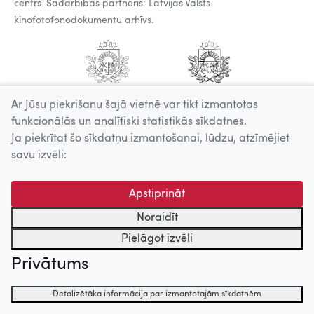
centrs. Sadarbības partneris: Latvijas Valsts
kinofotofonodokumentu arhīvs.
Ar Jūsu piekrišanu šajā vietnē var tikt izmantotas
funkcionālās un analītiski statistikās sīkdatnes.
Ja piekrītat šo sīkdatņu izmantošanai, lūdzu, atzīmējiet
savu izvēli:
Apstiprināt
Noraidīt
Pielāgot izvēli
Privātums
Detalizētāka informācija par izmantotajām sīkdatnēm