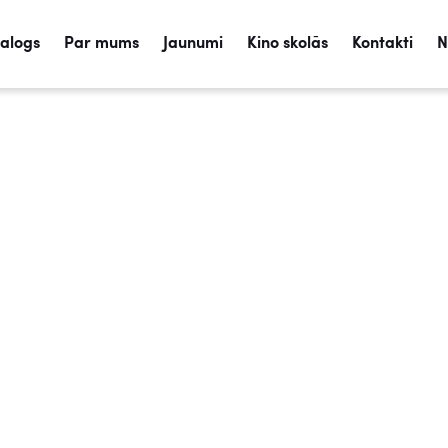
talogs
Par mums
Jaunumi
Kino skolās
Kontakti
N