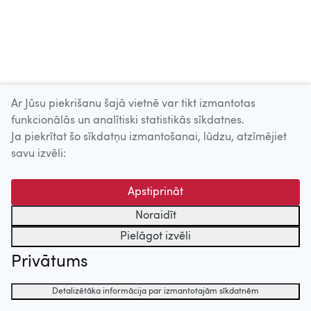
Ar Jūsu piekrišanu šajā vietnē var tikt izmantotas
funkcionālās un analītiski statistikās sīkdatnes.
Ja piekrītat šo sīkdatņu izmantošanai, lūdzu, atzīmējiet
savu izvēli:
Apstiprināt
Noraidīt
Pielāgot izvēli
Privātums
Detalizētāka informācija par izmantotajām sīkdatnēm