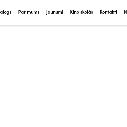
talogs
Par mums
Jaunumi
Kino skolās
Kontakti
N