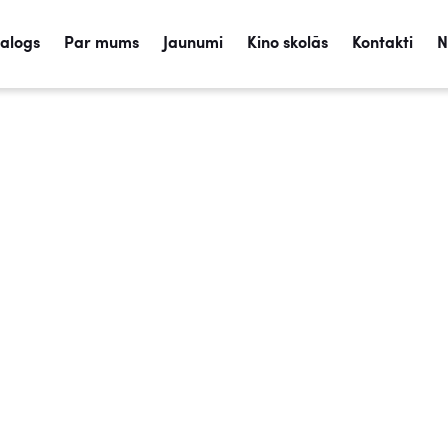
talogs
Par mums
Jaunumi
Kino skolās
Kontakti
N