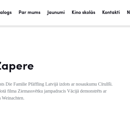
talogs
Par mums
Jaunumi
Kino skolās
Kontakti
N
Zapere
sts Die Familie Pfäffling Latvijā izdots ar nosaukumu Cīrulīši.
idotā filma Ziemassvētku jampadracis Vācijā demonstrēts ar
 Weinachten.