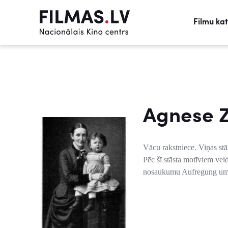
Filmu ka
Agnese 
Vācu rakstniece. Viņas stā
Pēc šī stāsta motīviem ve
nosaukumu Aufregung um