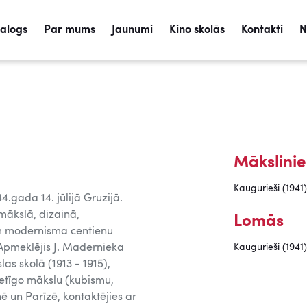
talogs
Par mums
Jaunumi
Kino skolās
Kontakti
N
Mākslinie
Kaugurieši (1941)
.gada 14. jūlijā Gruzijā.
 mākslā, dizainā,
Lomās
iem modernisma centienu
 Apmeklējis J. Madernieka
Kaugurieši (1941)
las skolā (1913 - 1915),
metīgo mākslu (kubismu,
ē un Parīzē, kontaktējies ar