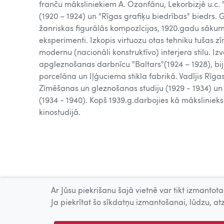
franču māksliniekiem A. Ozanfānu, Lekorbizjē u.c.
(1920 – 1924) un "Rīgas grafiķu biedrības" biedrs. 
žanriskas figurālās kompozīcijas, 1920.gadu sāku
eksperimenti. Izkopis virtuozu otas tehniku tušas zī
modernu (nacionāli konstruktīvo) interjera stilu. Iz
apgleznošanas darbnīcu "Baltars"(1924 – 1928), bi
porcelāna un Iļģuciema stikla fabrikā. Vadījis Rīga
Zīmēšanas un gleznošanas studiju (1929 - 1934) un 
(1934 - 1940). Kopš 1939.g.darbojies kā mākslinieks
kinostudijā.
Ar Jūsu piekrišanu šajā vietnē var tikt izmantotas
Ja piekrītat šo sīkdatņu izmantošanai, lūdzu, atz