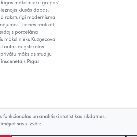
 "Rīgas mākslinieku grupas"
Gleznojis klusās dabas,
mā raksturīgi modernisma
mējumos. Tiecies realizēt
veidojis porcelāna
jis mākslinieks Kuzņecova
s Tautas augstskolas
privātu mākslas studiju
 inscenētājs Rīgas
 funkcionālās un analītiski statistikās sīkdatnes.
īmējiet savu izvēli: