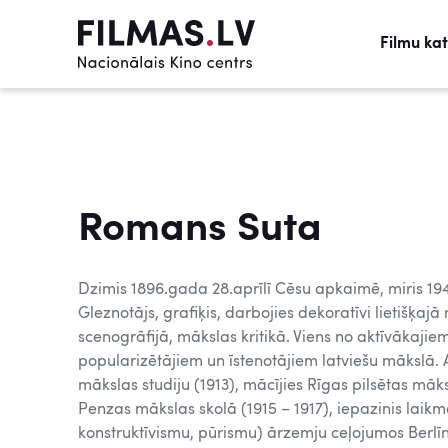
Filmu ka
Romans Suta
Dzimis 1896.gada 28.aprīlī Cēsu apkaimē, miris 1944
Gleznotājs, grafiķis, darbojies dekoratīvi lietišķajā
scenogrāfijā, mākslas kritikā. Viens no aktīvākaj
popularizētājiem un īstenotājiem latviešu mākslā.
mākslas studiju (1913), mācījies Rīgas pilsētas māks
Penzas mākslas skolā (1915 – 1917), iepazinis laik
konstruktīvismu, pūrismu) ārzemju ceļojumos Berlīn