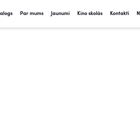
talogs
Par mums
Jaunumi
Kino skolās
Kontakti
N