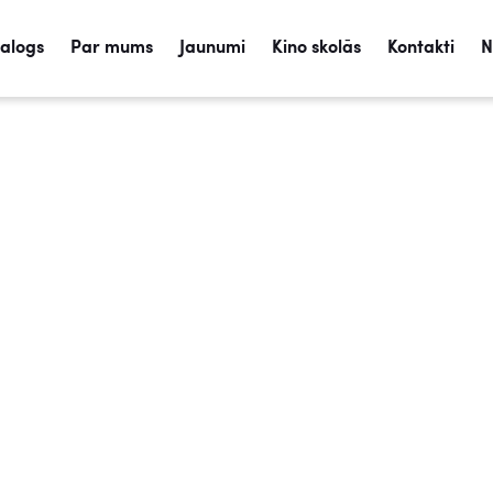
talogs
Par mums
Jaunumi
Kino skolās
Kontakti
N