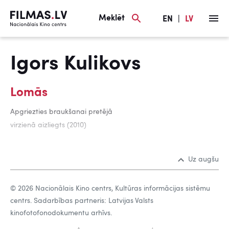
Meklēt
EN
|
LV
Igors Kulikovs
Lomās
Apgriezties braukšanai pretējā
virzienā aizliegts (2010)
Uz augšu
© 2026 Nacionālais Kino centrs, Kultūras informācijas sistēmu
centrs. Sadarbības partneris: Latvijas Valsts
kinofotofonodokumentu arhīvs.