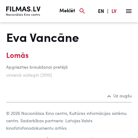
Meklēt
EN
|
LV
Eva Vancāne
Lomās
Apgriezties braukšanai pretējā
virzienā aizliegts (2010)
Uz augšu
© 2026 Nacionālais Kino centrs, Kultūras informācijas sistēmu
centrs. Sadarbības partneris: Latvijas Valsts
kinofotofonodokumentu arhīvs.