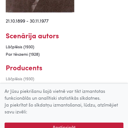
21.10.1899 - 30.11.1977
Scenārija autors
Lāčplēsis (1930)
Par tēvzemi (1928)
Producents
Lāčplēsis (1930)
Par tēvzemi (1928)
Ar Jūsu piekrišanu šajā vietnē var tikt izmantotas
funkcionālās un analītiski statistikās sīkdatnes.
Ja piekrītat šo sīkdatņu izmantošanai, lūdzu, atzīmējiet
Uz augšu
savu izvēli:
© 2026 Nacionālais Kino centrs, Kultūras informācijas sistēmu