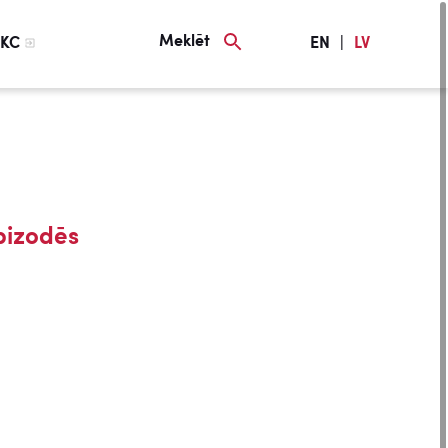
Meklēt
KC
EN
|
LV
izodēs