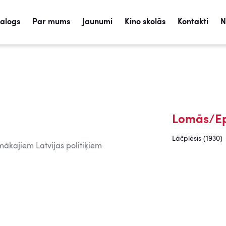
talogs
Par mums
Jaunumi
Kino skolās
Kontakti
N
Lomās/Ep
Lāčplēsis (1930)
mākajiem Latvijas politiķiem