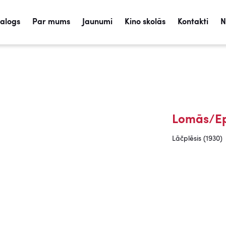
talogs
Par mums
Jaunumi
Kino skolās
Kontakti
N
Lomās/Ep
Lāčplēsis (1930)