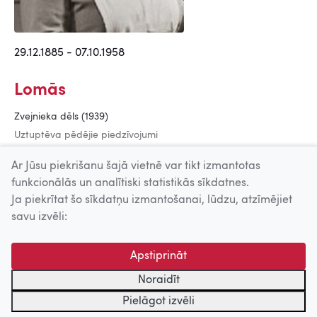
29.12.1885 - 07.10.1958
Lomās
Zvejnieka dēls (1939)
Uztuptēva pēdējie piedzīvojumi
Rīgā (1924)
Ar Jūsu piekrišanu šajā vietnē var tikt izmantotas
funkcionālās un analītiski statistikās sīkdatnes.
Ja piekrītat šo sīkdatņu izmantošanai, lūdzu, atzīmējiet
Uz augšu
savu izvēli:
© 2026 Nacionālais Kino centrs, Kultūras informācijas sistēmu
Apstiprināt
centrs. Sadarbības partneris: Latvijas Valsts
kinofotofonodokumentu arhīvs.
Noraidīt
Pielāgot izvēli