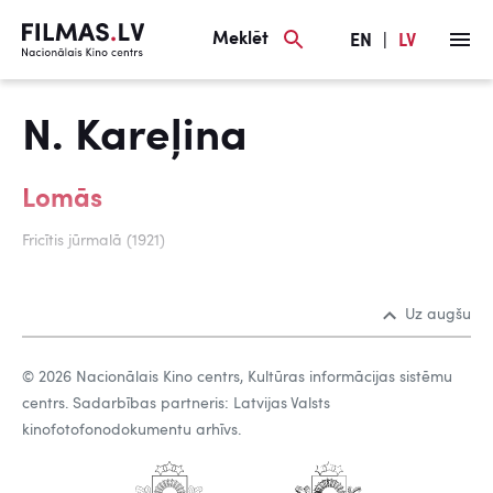
Meklēt
EN
|
LV
N. Kareļina
Lomās
Fricītis jūrmalā (1921)
Uz augšu
© 2026 Nacionālais Kino centrs, Kultūras informācijas sistēmu
centrs. Sadarbības partneris: Latvijas Valsts
kinofotofonodokumentu arhīvs.