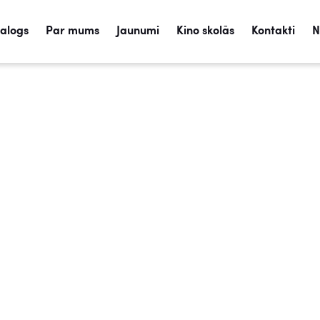
talogs
Par mums
Jaunumi
Kino skolās
Kontakti
N