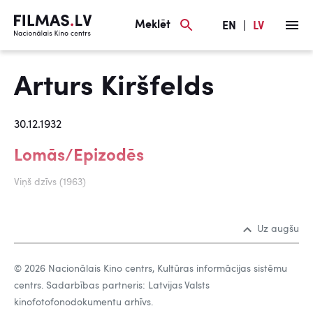
Meklēt
EN
|
LV
Arturs Kiršfelds
30.12.1932
Lomās/Epizodēs
Viņš dzīvs (1963)
Uz augšu
© 2026 Nacionālais Kino centrs, Kultūras informācijas sistēmu
centrs. Sadarbības partneris: Latvijas Valsts
kinofotofonodokumentu arhīvs.