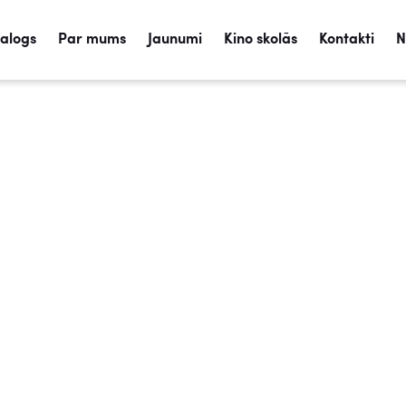
talogs
Par mums
Jaunumi
Kino skolās
Kontakti
N