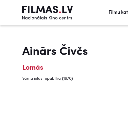
Filmu ka
Ainārs Čivčs
Lomās
Vārnu ielas republika (1970)