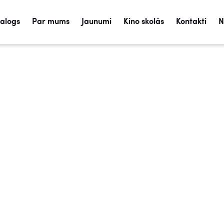
talogs
Par mums
Jaunumi
Kino skolās
Kontakti
N