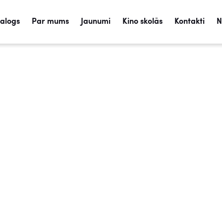
talogs
Par mums
Jaunumi
Kino skolās
Kontakti
N