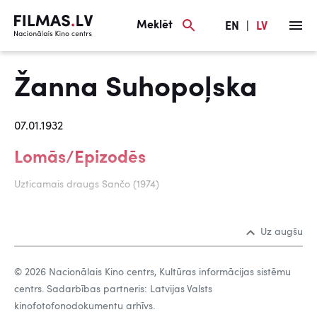
Meklēt
EN
|
LV
Žanna Suhopoļska
07.01.1932
Lomās/Epizodēs
Uzticamais draugs Sančo (1974)
Uz augšu
© 2026 Nacionālais Kino centrs, Kultūras informācijas sistēmu
centrs. Sadarbības partneris: Latvijas Valsts
kinofotofonodokumentu arhīvs.