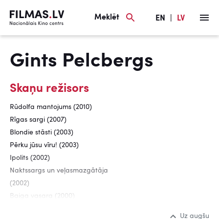
Meklēt
EN
|
LV
Gints Pelcbergs
Skaņu režisors
Rūdolfa mantojums (2010)
Rīgas sargi (2007)
Blondie stāsti (2003)
Pērku jūsu vīru! (2003)
Ipolits (2002)
Naktssargs un veļasmazgātāja
(2002)
Baiga vasara (2000)
Uz augšu