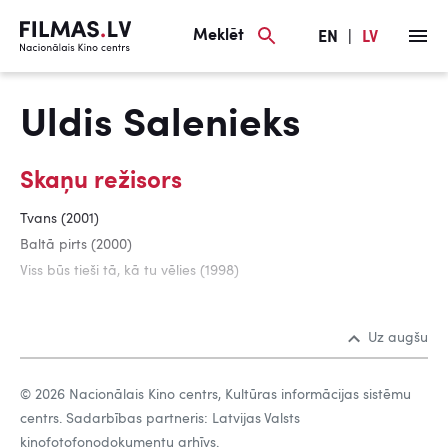
Meklēt
EN
|
LV
Uldis Salenieks
Skaņu režisors
Tvans (2001)
Baltā pirts (2000)
Viss būs tieši tā, kā tu vēlies (1998)
Uz augšu
© 2026 Nacionālais Kino centrs, Kultūras informācijas sistēmu
centrs. Sadarbības partneris: Latvijas Valsts
kinofotofonodokumentu arhīvs.