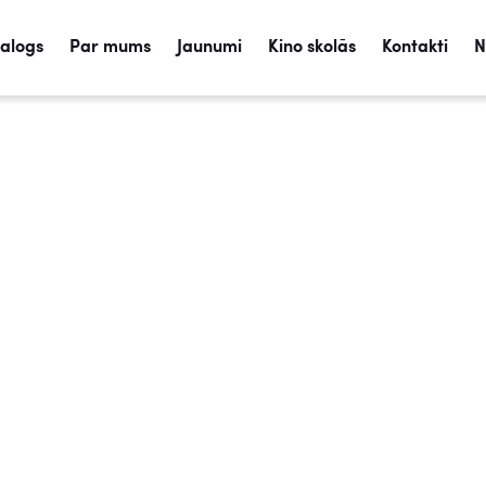
talogs
Par mums
Jaunumi
Kino skolās
Kontakti
N