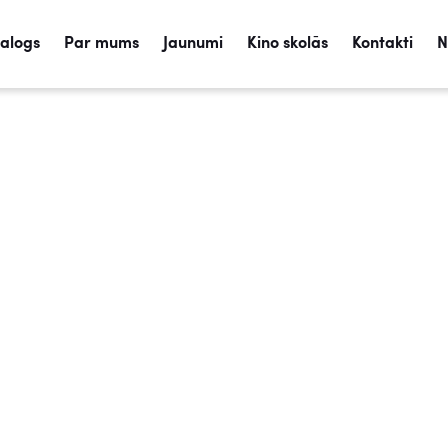
talogs
Par mums
Jaunumi
Kino skolās
Kontakti
N