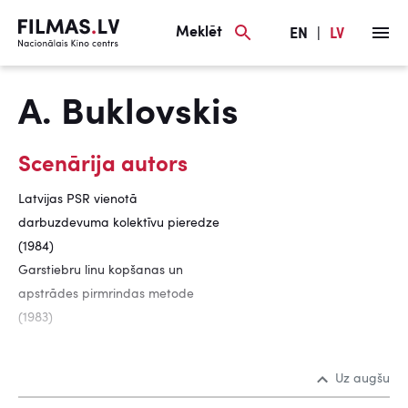
Meklēt
EN
|
LV
A. Buklovskis
Scenārija autors
Latvijas PSR vienotā
darbuzdevuma kolektīvu pieredze
(1984)
Garstiebru linu kopšanas un
apstrādes pirmrindas metode
(1983)
Uz augšu