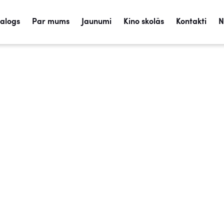
talogs
Par mums
Jaunumi
Kino skolās
Kontakti
N