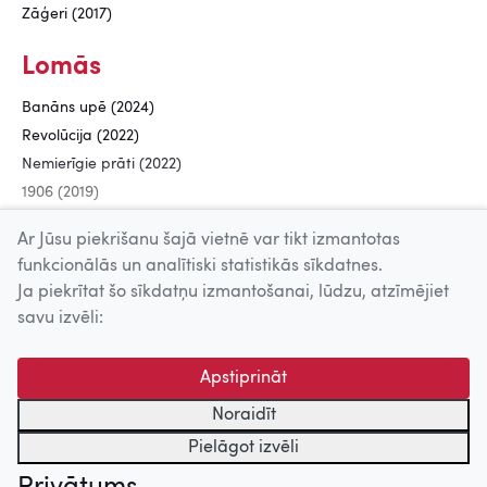
Zāģeri (2017)
Lomās
Banāns upē (2024)
Revolūcija (2022)
Nemierīgie prāti (2022)
1906 (2019)
Filma (2012)
Ar Jūsu piekrišanu šajā vietnē var tikt izmantotas
funkcionālās un analītiski statistikās sīkdatnes.
Ja piekrītat šo sīkdatņu izmantošanai, lūdzu, atzīmējiet
Uz augšu
savu izvēli:
© 2026 Nacionālais Kino centrs, Kultūras informācijas sistēmu
Apstiprināt
centrs. Sadarbības partneris: Latvijas Valsts
kinofotofonodokumentu arhīvs.
Noraidīt
Pielāgot izvēli