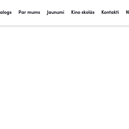
talogs
Par mums
Jaunumi
Kino skolās
Kontakti
N