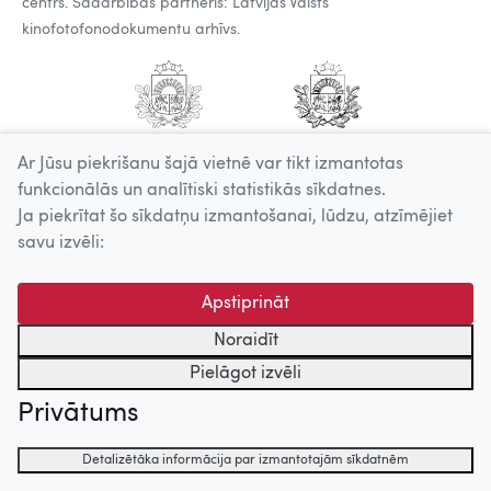
centrs. Sadarbības partneris: Latvijas Valsts
kinofotofonodokumentu arhīvs.
Ar Jūsu piekrišanu šajā vietnē var tikt izmantotas
funkcionālās un analītiski statistikās sīkdatnes.
Ja piekrītat šo sīkdatņu izmantošanai, lūdzu, atzīmējiet
savu izvēli:
Apstiprināt
Noraidīt
Pielāgot izvēli
Privātums
Detalizētāka informācija par izmantotajām sīkdatnēm