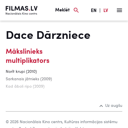
Meklēt
EN
|
LV
Dace Dārzniece
Mākslinieks
multiplikators
Norīt krupi (2010)
Sarkanais jātnieks (2009)
Kad āboli ripo (2009)
Uz augšu
© 2026 Nacionālais Kino centrs, Kultūras informācijas sistēmu