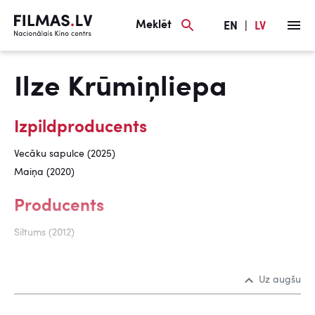
Meklēt
EN
|
LV
Ilze Krūmiņliepa
Izpildproducents
Vecāku sapulce (2025)
Maiņa (2020)
Producents
Siltums (2012)
Uz augšu