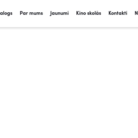
talogs
Par mums
Jaunumi
Kino skolās
Kontakti
N