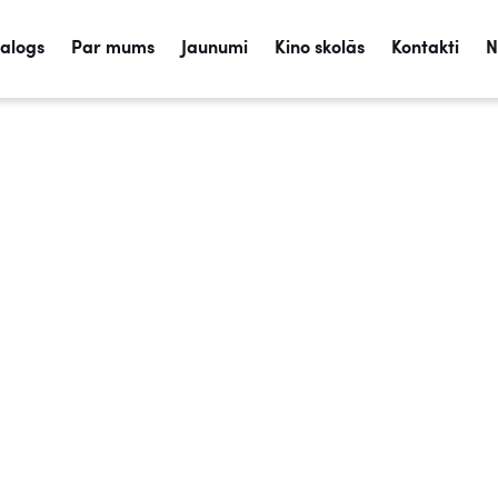
talogs
Par mums
Jaunumi
Kino skolās
Kontakti
N