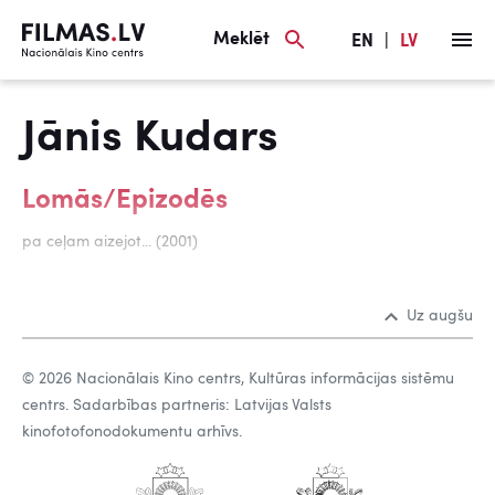
Meklēt
EN
|
LV
Jānis Kudars
Lomās/Epizodēs
pa ceļam aizejot... (2001)
Uz augšu
© 2026 Nacionālais Kino centrs, Kultūras informācijas sistēmu
centrs. Sadarbības partneris: Latvijas Valsts
kinofotofonodokumentu arhīvs.