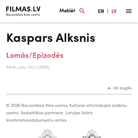
Meklēt
EN
|
LV
Kaspars Alksnis
Lomās/Epizodēs
Pērku jūsu vīru! (2003)
Uz augšu
© 2026 Nacionālais Kino centrs, Kultūras informācijas sistēmu
centrs. Sadarbības partneris: Latvijas Valsts
kinofotofonodokumentu arhīvs.