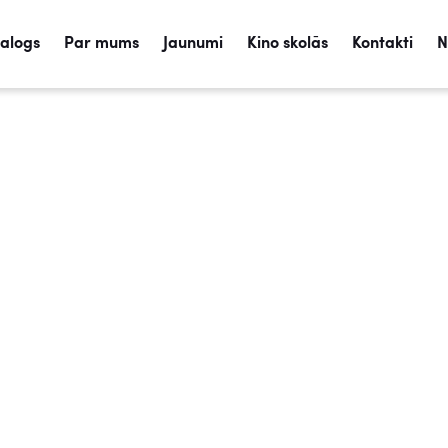
talogs
Par mums
Jaunumi
Kino skolās
Kontakti
N