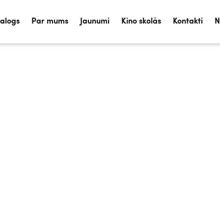
talogs
Par mums
Jaunumi
Kino skolās
Kontakti
N