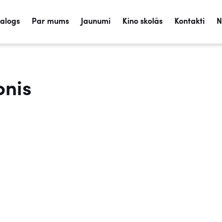
talogs
Par mums
Jaunumi
Kino skolās
Kontakti
N
onis