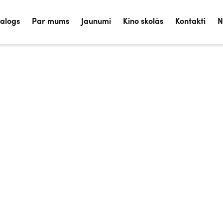
talogs
Par mums
Jaunumi
Kino skolās
Kontakti
N