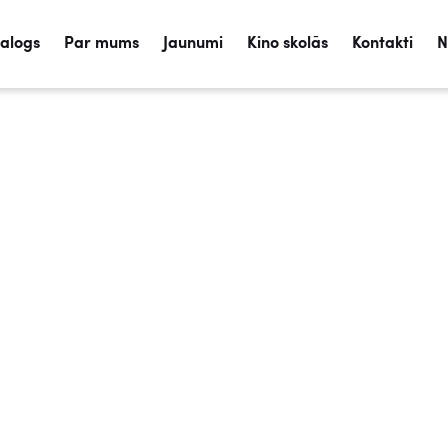
talogs
Par mums
Jaunumi
Kino skolās
Kontakti
N