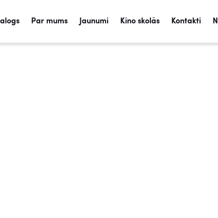
talogs
Par mums
Jaunumi
Kino skolās
Kontakti
N