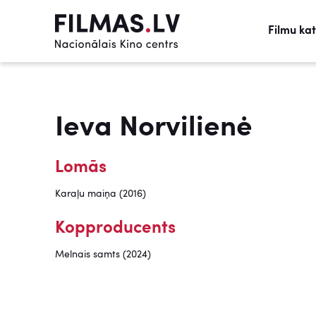
Filmu ka
Ieva Norvilienė
Lomās
Karaļu maiņa (2016)
Kopproducents
Melnais samts (2024)