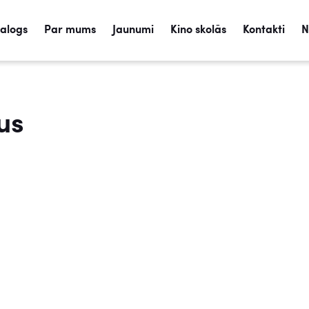
talogs
Par mums
Jaunumi
Kino skolās
Kontakti
N
us