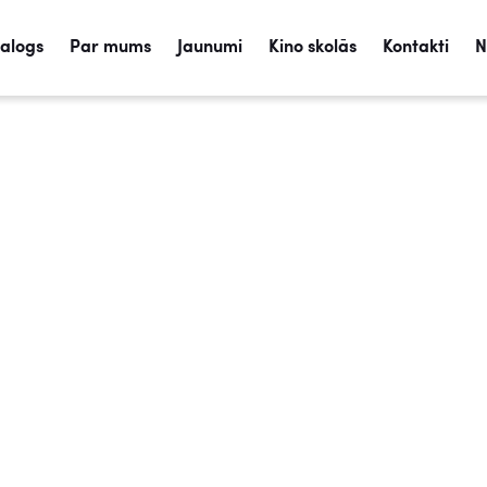
talogs
Par mums
Jaunumi
Kino skolās
Kontakti
N