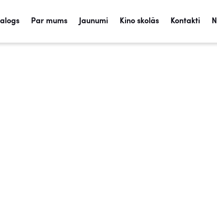
talogs
Par mums
Jaunumi
Kino skolās
Kontakti
N