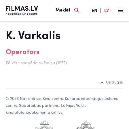
Meklēt
EN
|
LV
K. Varkalis
Operators
Kā vilks neapēda sivēntiņu (1972)
Uz augšu
© 2026 Nacionālais Kino centrs, Kultūras informācijas sistēmu
centrs. Sadarbības partneris: Latvijas Valsts
kinofotofonodokumentu arhīvs.