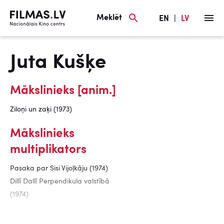
Meklēt
EN
|
LV
Juta Kušķe
Mākslinieks [anim.]
Ziloņi un zaķi (1973)
Mākslinieks
multiplikators
Pasaka par Sisi Vijoļkāju (1974)
Dillī Dallī Perpendikula valstībā
(1974)